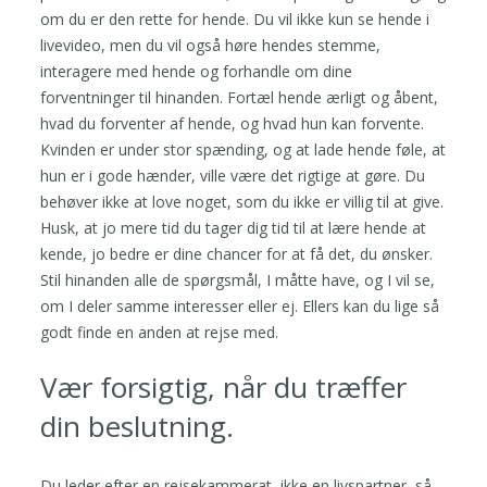
om du er den rette for hende. Du vil ikke kun se hende i
livevideo, men du vil også høre hendes stemme,
interagere med hende og forhandle om dine
forventninger til hinanden. Fortæl hende ærligt og åbent,
hvad du forventer af hende, og hvad hun kan forvente.
Kvinden er under stor spænding, og at lade hende føle, at
hun er i gode hænder, ville være det rigtige at gøre. Du
behøver ikke at love noget, som du ikke er villig til at give.
Husk, at jo mere tid du tager dig tid til at lære hende at
kende, jo bedre er dine chancer for at få det, du ønsker.
Stil hinanden alle de spørgsmål, I måtte have, og I vil se,
om I deler samme interesser eller ej. Ellers kan du lige så
godt finde en anden at rejse med.
Vær forsigtig, når du træffer
din beslutning.
Du leder efter en rejsekammerat, ikke en livspartner, så