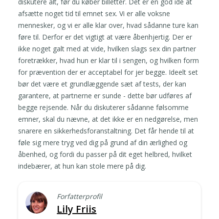
diskutere alt, før du køber billetter. Det er en god idé at
afsætte noget tid til emnet sex. Vi er alle voksne
mennesker, og vi er alle klar over, hvad sådanne ture kan
føre til. Derfor er det vigtigt at være åbenhjertig. Der er
ikke noget galt med at vide, hvilken slags sex din partner
foretrækker, hvad hun er klar til i sengen, og hvilken form
for prævention der er acceptabel for jer begge. Ideelt set
bør det være et grundlæggende sæt af tests, der kan
garantere, at partnerne er sunde - dette bør udføres af
begge rejsende. Når du diskuterer sådanne følsomme
emner, skal du nævne, at det ikke er en nedgørelse, men
snarere en sikkerhedsforanstaltning. Det får hende til at
føle sig mere tryg ved dig på grund af din ærlighed og
åbenhed, og fordi du passer på dit eget helbred, hvilket
indebærer, at hun kan stole mere på dig.
Forfatterprofil
Lily Friis