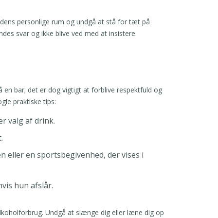
indens personlige rum og undgå at stå for tæt på
ndes svar og ikke blive ved med at insistere.
n bar; det er dog vigtigt at forblive respektfuld og
gle praktiske tips:
r valg af drink.
.
 eller en sportsbegivenhed, der vises i
vis hun afslår.
lkoholforbrug. Undgå at slænge dig eller læne dig op