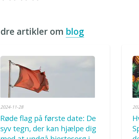
dre artikler om
blog
2024-11-28
20
Røde flag på første date: De
H
syv tegn, der kan hjælpe dig
S
med at undgå hjertesorg i
d