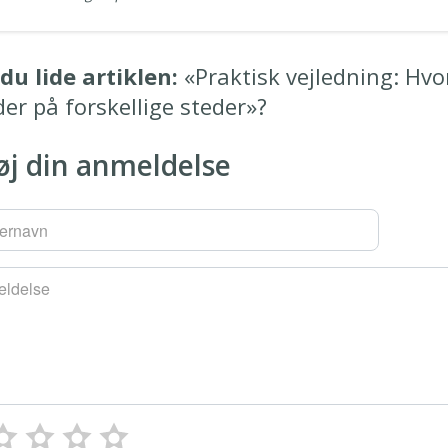
du lide artiklen:
«Praktisk vejledning: Hv
der på forskellige steder»?
føj din anmeldelse
ernavn
ldelse