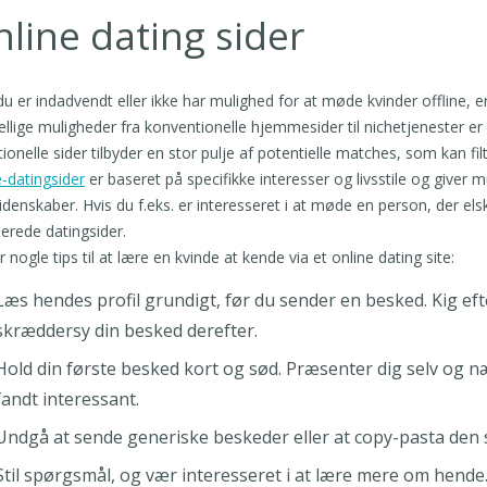
line dating sider
du er indadvendt eller ikke har mulighed for at møde kvinder offline, e
ellige muligheder fra konventionelle hjemmesider til nichetjenester e
tionelle sider tilbyder en stor pulje af potentielle matches, som kan filt
-datingsider
er baseret på specifikke interesser og livsstile og giver 
lidenskaber. Hvis du f.eks. er interesseret i at møde en person, der els
erede datingsider.
r nogle tips til at lære en kvinde at kende via et online dating site:
Læs hendes profil grundigt, før du sender en besked. Kig eft
skræddersy din besked derefter.
Hold din første besked kort og sød. Præsenter dig selv og næ
fandt interessant.
Undgå at sende generiske beskeder eller at copy-pasta den 
Stil spørgsmål, og vær interesseret i at lære mere om hende