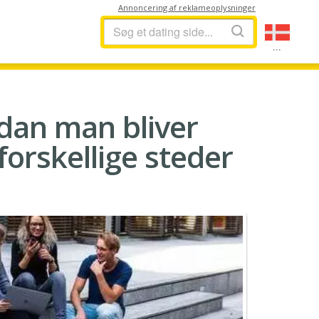
Annoncering af reklameoplysninger
...
rdan man bliver
orskellige steder