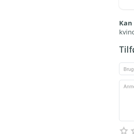
Kan 
kvin
Til
Brug
Anme