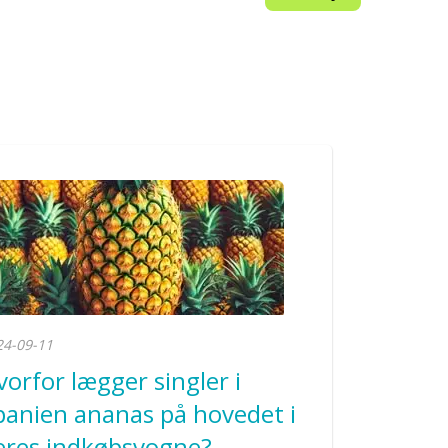
24-09-11
vorfor lægger singler i
panien ananas på hovedet i
eres indkøbsvogne?