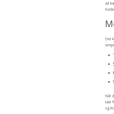
ad ba
holde
Me
Det k
simpe
Når d
tale 
og ko