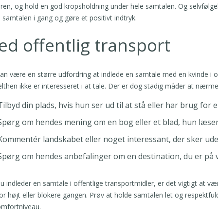
ren, og hold en god kropsholdning under hele samtalen. Og selvfølgelig
 samtalen i gang og gøre et positivt indtryk.
d offentlig transport
an være en større udfordring at indlede en samtale med en kvinde i off
lthen ikke er interesseret i at tale. Der er dog stadig måder at nærme
Tilbyd din plads, hvis hun ser ud til at stå eller har brug for e
Spørg om hendes mening om en bog eller et blad, hun læser
Kommentér landskabet eller noget interessant, der sker ude
Spørg om hendes anbefalinger om en destination, du er på vej
u indleder en samtale i offentlige transportmidler, er det vigtigt 
for højt eller blokere gangen. Prøv at holde samtalen let og respek
mfortniveau.