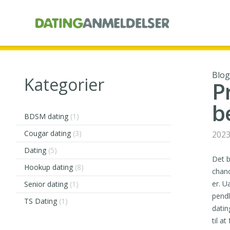
Blog
Kategorier
P
b
BDSM dating
(1)
Cougar dating
(3)
2023
Dating
(5)
Det b
Hookup dating
(8)
chanc
er. U
Senior dating
(1)
pendl
TS Dating
(1)
datin
til at