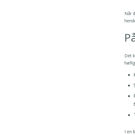
Når d
hende
På
Det k
høfli
I en 