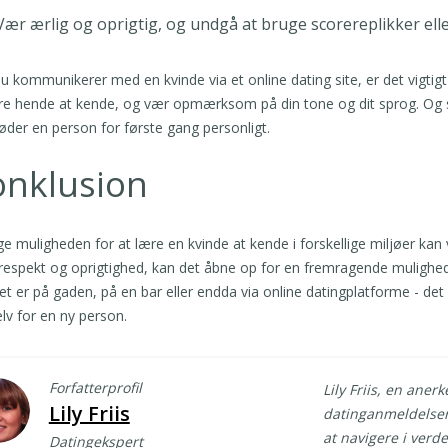
Vær ærlig og oprigtig, og undgå at bruge scorereplikker el
u kommunikerer med en kvinde via et online dating site, er det vigtigt 
re hende at kende, og vær opmærksom på din tone og dit sprog. Og selv
der en person for første gang personligt.
onklusion
ge muligheden for at lære en kvinde at kende i forskellige miljøer 
espekt og oprigtighed, kan det åbne op for en fremragende mulighed fo
t er på gaden, på en bar eller endda via online datingplatforme - det e
elv for en ny person.
Forfatterprofil
Lily Friis, en aner
Lily Friis
datinganmeldelser.
at navigere i verd
Datingekspert