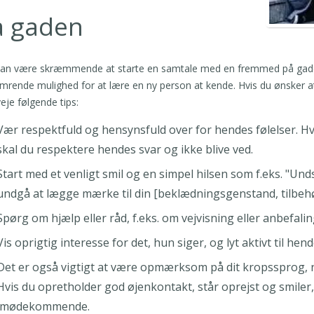
å gaden
kan være skræmmende at starte en samtale med en fremmed på gaden
imrende mulighed for at lære en ny person at kende. Hvis du ønsker a
eje følgende tips:
Vær respektfuld og hensynsfuld over for hendes følelser. Hvi
skal du respektere hendes svar og ikke blive ved.
Start med et venligt smil og en simpel hilsen som f.eks. "Unds
undgå at lægge mærke til din [beklædningsgenstand, tilbehør
Spørg om hjælp eller råd, f.eks. om vejvisning eller anbefaling
Vis oprigtig interesse for det, hun siger, og lyt aktivt til hend
Det er også vigtigt at være opmærksom på dit kropssprog, n
Hvis du opretholder god øjenkontakt, står oprejst og smiler,
imødekommende.