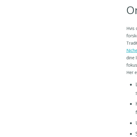
On
Hvis 
forsk
Tradi
Niche
dine 
fokus
Her e