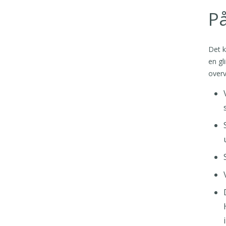
P
Det 
en gl
overv