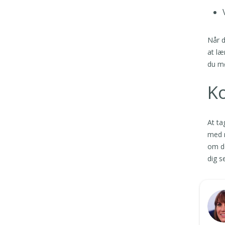
Når d
at læ
du mø
K
At ta
med r
om de
dig s