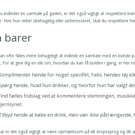
u indleder en samtale på gaden, er det også vigtigt at respektere kv
. Hvis hun virker ubehagelig eller uinteresseret, skal du respektere he
 barer
an ofte føles mere behageligt at indlede en samtale med en kvinde på e
g. For at give dig en idé om, hvordan du kan få bolden i gang, er her no
Komplimenter hende for noget specifikt, f.eks. hendes tøj elle
Spørg hende, hvad hun drikker, og hvorfor hun har valgt det
Find fælles fodslag ved at kommentere stemningen, musikken
fjernsynet.
Tilbyd hende at købe en drink, men vær ikke påtrængende, h
bar er det også vigtigt at være opmærksom på dit kropssprog og dit a