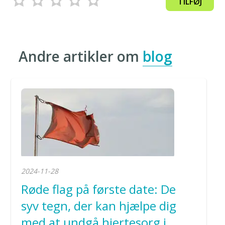
TILFØJ
Andre artikler om
blog
2024-11-28
Røde flag på første date: De
syv tegn, der kan hjælpe dig
med at undgå hjertesorg i