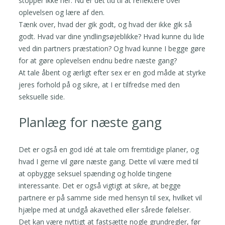
stopper ikke her. Nu er det tid til at reflektere over
oplevelsen og lære af den.
Tænk over, hvad der gik godt, og hvad der ikke gik så
godt. Hvad var dine yndlingsøjeblikke? Hvad kunne du lide
ved din partners præstation? Og hvad kunne I begge gøre
for at gøre oplevelsen endnu bedre næste gang?
At tale åbent og ærligt efter sex er en god måde at styrke
jeres forhold på og sikre, at I er tilfredse med den
seksuelle side.
Planlæg for næste gang
Det er også en god idé at tale om fremtidige planer, og
hvad I gerne vil gøre næste gang. Dette vil være med til
at opbygge seksuel spænding og holde tingene
interessante. Det er også vigtigt at sikre, at begge
partnere er på samme side med hensyn til sex, hvilket vil
hjælpe med at undgå akavethed eller sårede følelser.
Det kan være nyttigt at fastsætte nogle grundregler, før