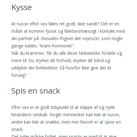
Kysse
At nusse efter sex føles ret godt, ikke sandt? Det er en
måde at komme fysisk og følelsesmæssigt i kontakt med
din partner på. Desuden frigiver det oxytocin, som nogle
gange kaldes "kram-hormonet".
Når du krammer, får du alle disse fantastiske fordele og
mere til. Du styrker dit forhold, styrker dit bånd og
uddyber din forbindelse. Så hvorfor ikke give det et
forsøg?
Spis en snack
Efter sex er et godt tidspunkt til at slappe af og nyde
hinandens selskab. Nogle mennesker kan lide at nusse,
andre kan lide at snakke, men min favorit er at spise en
snack.
Det lyder måske fjollet, men snacks er med til at give