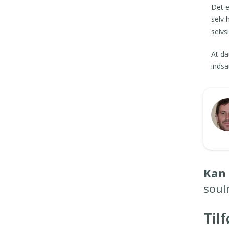
Det e
selv 
selvs
At da
indsa
Kan 
soul
Til