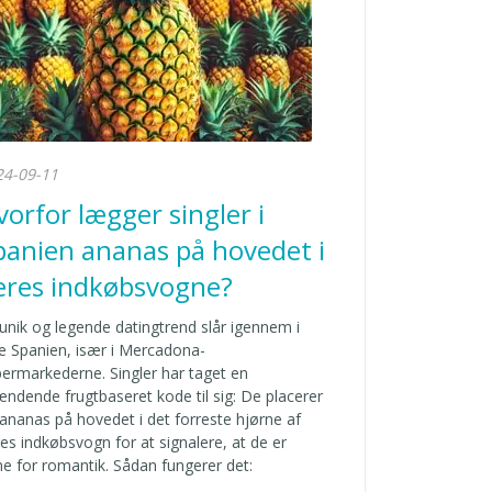
24-09-11
vorfor lægger singler i
panien ananas på hovedet i
eres indkøbsvogne?
unik og legende datingtrend slår igennem i
e Spanien, især i Mercadona-
ermarkederne. Singler har taget en
ndende frugtbaseret kode til sig: De placerer
ananas på hovedet i det forreste hjørne af
es indkøbsvogn for at signalere, at de er
e for romantik. Sådan fungerer det: