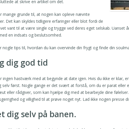
sluttede at skrive en artikel om det.
r mange grunde til, at nogen kan opleve nævnte
ser. Det kan skyldes tidligere erfaringer eller blot fordi de
evet vant til at være single og trygge ved deres eget selskab. Uanset å
med en indsats og beslutsomhed.
r nogle tips til, hvordan du kan overvinde din frygt og finde din soulma
g dig god tid
r ingen hastværk med at begynde at date igen. Hvis du ikke er klar, er d
g selv først. Nogle gange er det svært at forstå, om du er parat eller e
eut eller rådgiver, som kan hjælpe dig med at bearbejde dine følelser. 
sgerrighed og villighed til at prøve noget nyt. Lad ikke nogen presse dig
t dig selv på banen.