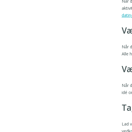
Når d
aktiv
datin
Væ
Når d
Alle 
Væ
Når d
idé o
Ta
Lad v
vedko