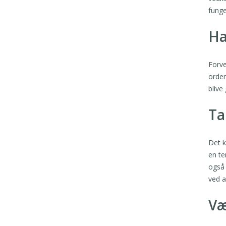
funge
Ha
Forve
orden
blive
Ta
Det k
en te
også 
ved a
Væ