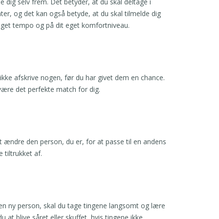
e dig selv frem. Det betyder, at du skal deltage i
nter, og det kan også betyde, at du skal tilmelde dig
t eget tempo og på dit eget komfortniveau.
ikke afskrive nogen, før du har givet dem en chance.
 være det perfekte match for dig.
 at ændre den person, du er, for at passe til en andens
 tiltrukket af.
 en ny person, skal du tage tingene langsomt og lære
t blive såret eller skuffet, hvis tingene ikke