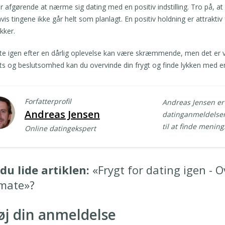
r afgørende at nærme sig dating med en positiv indstilling. Tro på, at
hvis tingene ikke går helt som planlagt. En positiv holdning er attrakti
ikker.
te igen efter en dårlig oplevelse kan være skræmmende, men det er vig
ts og beslutsomhed kan du overvinde din frygt og finde lykken med e
Forfatterprofil
Andreas Jensen er
Andreas Jensen
datinganmeldelser.
til at finde mening
Online datingekspert
du lide artiklen:
«Frygt for dating igen - O
mate»?
føj din anmeldelse