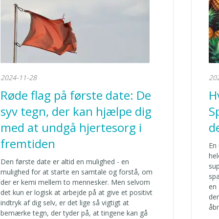
2024-11-28
20
Røde flag på første date: De
H
syv tegn, der kan hjælpe dig
S
med at undgå hjertesorg i
d
fremtiden
En 
hel
Den første date er altid en mulighed - en
sup
mulighed for at starte en samtale og forstå, om
spæ
der er kemi mellem to mennesker. Men selvom
en 
det kun er logisk at arbejde på at give et positivt
der
indtryk af dig selv, er det lige så vigtigt at
åbn
bemærke tegn, der tyder på, at tingene kan gå