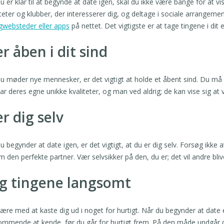
u er klar til at begynde at date igen, skal du ikke være bange for at vis
iteter og klubber, der interesserer dig, og deltage i sociale arrangeme
gwebsteder eller apps
på nettet. Det vigtigste er at tage tingene i di
r åben i dit sind
u møder nye mennesker, er det vigtigt at holde et åbent sind. Du må 
har deres egne unikke kvaliteter, og man ved aldrig; de kan vise sig at
r dig selv
u begynder at date igen, er det vigtigt, at du er dig selv. Forsøg ikke
m den perfekte partner. Vær selvsikker på den, du er; det vil andre blive
g tingene langsomt
ære med at kaste dig ud i noget for hurtigt. Når du begynder at date
mmende at kende, før du går for hurtigt frem. På den måde undgår du a