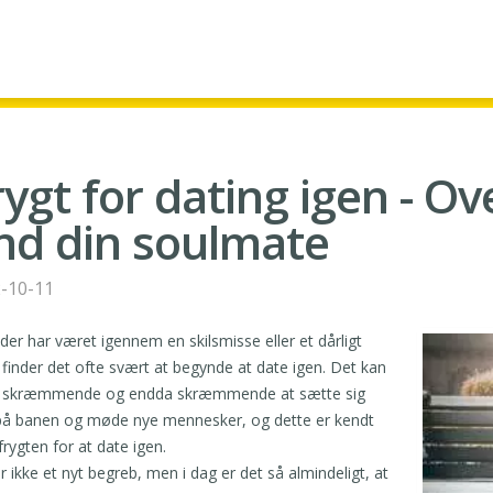
rygt for dating igen - Ov
ind din soulmate
-10-11
 der har været igennem en skilsmisse eller et dårligt
 finder det ofte svært at begynde at date igen. Det kan
 skræmmende og endda skræmmende at sætte sig
på banen og møde nye mennesker, og dette er kendt
rygten for at date igen.
r ikke et nyt begreb, men i dag er det så almindeligt, at