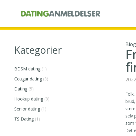
Blog
Kategorier
F
f
BDSM dating
(1)
Cougar dating
(3)
2022
Dating
(5)
Folk,
Hookup dating
(8)
brud,
være
Senior dating
(1)
selv 
TS Dating
(1)
som f
Det e