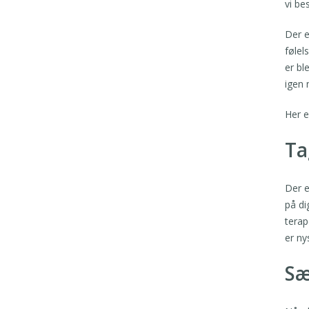
vi be
Der e
følel
er bl
igen 
Her e
Ta
Der e
på di
terap
er ny
Sæ