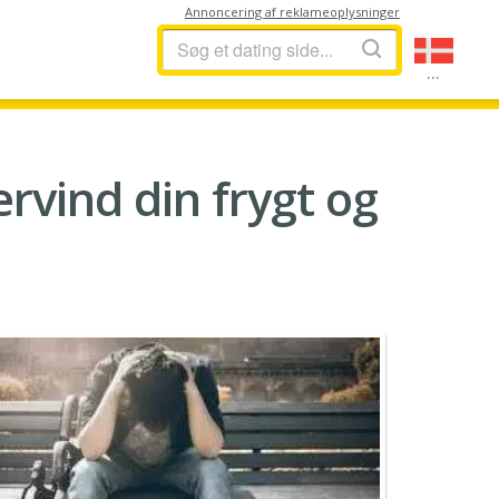
Annoncering af reklameoplysninger
...
ervind din frygt og