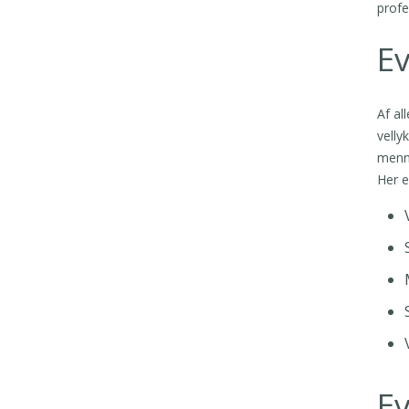
profe
Ev
Af al
velly
menne
Her e
Ev