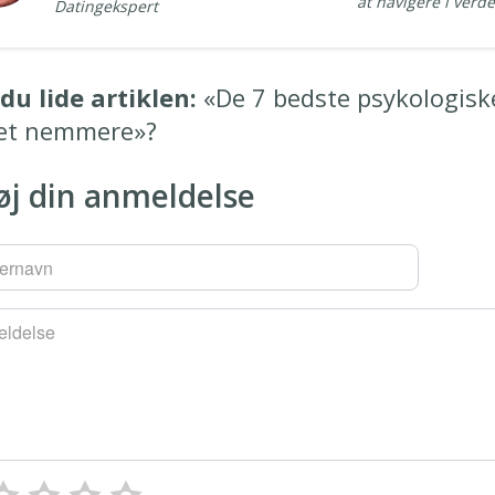
at navigere i verd
Datingekspert
du lide artiklen:
«De 7 bedste psykologiske t
et nemmere»?
føj din anmeldelse
ernavn
ldelse