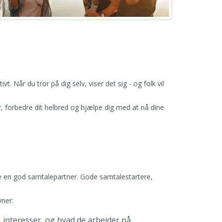
t. Når du tror på dig selv, viser det sig - og folk vil
r, forbedre dit helbred og hjælpe dig med at nå dine
ære en god samtalepartner. Gode samtalestartere,
vner:
interesser, og hvad de arbejder på.