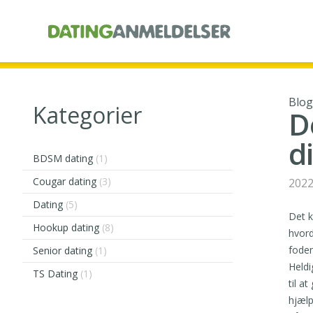
Blog
Kategorier
D
d
BDSM dating
(1)
Cougar dating
(3)
2022
Dating
(5)
Det k
Hookup dating
(8)
hvord
foden
Senior dating
(1)
Heldi
TS Dating
(1)
til a
hjælp