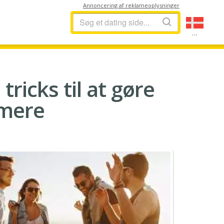
Annoncering af reklameoplysninger
...
ricks til at gøre
mmere