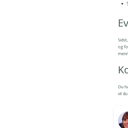
Ev
Sidst
og fo
menne
K
Du ha
vil d