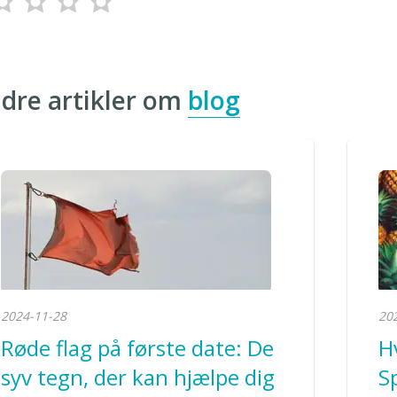
dre artikler om
blog
2024-11-28
20
Røde flag på første date: De
H
syv tegn, der kan hjælpe dig
S