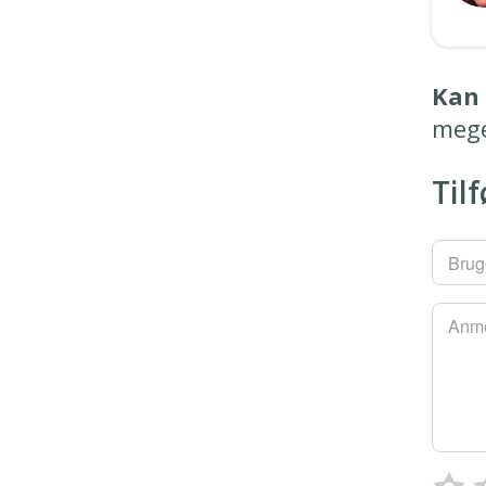
Kan 
meg
Til
Brug
Anme