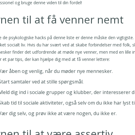
ssionel og bruge denne viden til din fordel!
nen til at få venner nemt
le de psykologiske hacks på denne liste er denne måske den vigtigste. E
kket socialt liv. Hvis du har svært ved at skabe forbindelser med folk, 
sker finder det udfordrende at møde nye venner, men med en lille i
r et par tips, der kan hjælpe dig med at få venner lettere:
Vær åben og venlig, når du møder nye mennesker.
Start samtaler ved at stille spørgsmål.
Meld dig ind i sociale grupper og klubber, der interesserer d
Skab tid til sociale aktiviteter, også selv om du ikke har lyst til
Vær dig selv, og prøv ikke at være nogen, du ikke er.
nen til at være assertiv