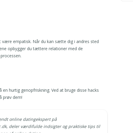
l at være empatisk. Når du kan sætte dig i andres sted
alene opbygger du tættere relationer med de
 processen.
få en hurtig genopfriskning. Ved at bruge disse hacks
så prøv dem!
kendt online datingekspert på
dk, deler værdifulde indsigter og praktiske tips til