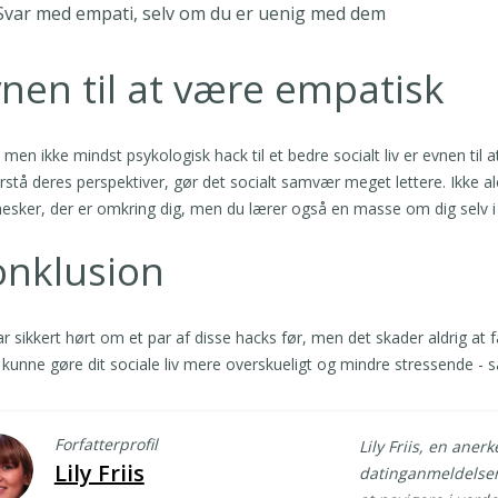
Svar med empati, selv om du er uenig med dem
nen til at være empatisk
, men ikke mindst psykologisk hack til et bedre socialt liv er evnen ti
rstå deres perspektiver, gør det socialt samvær meget lettere. Ikke 
sker, der er omkring dig, men du lærer også en masse om dig selv i
onklusion
r sikkert hørt om et par af disse hacks før, men det skader aldrig at 
u kunne gøre dit sociale liv mere overskueligt og mindre stressende - 
Forfatterprofil
Lily Friis, en aner
Lily Friis
datinganmeldelser.