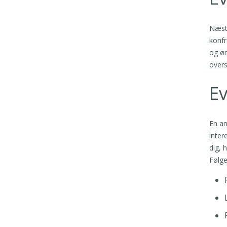
Næste
konfr
og øn
overs
Ev
En an
inter
dig, 
Følge