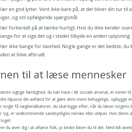
Vær en god lytter. Vent ikke bare på, at det bliver din tur til a
siger, og stil opfølgende spørgsmål.
Vær forberedt på at tænke hurtigt. Hvis du ikke kender svar
bange for at sige det og i stedet tilbyde en anden oplysning.
Vær ikke bange for tavshed. Nogle gange er det bedste, du 
uden at blive afbrudt.
nen til at læse mennesker
æste vigtige færdighed, du kan have i dit sociale arsenal, er evnen ti
dre tilpasse din adfærd for at gøre dem mere behagelige, opbygge en 
r nogle få nøgleindikatorer, du skal kigge efter, når du læser nogens 
r sig, er vedkommende sandsynligvis nervøs eller utilpas. Hvis deres 
noget.
re du øver dig i at aflæse folk, jo bedre bliver du til det. Med lidt øvel