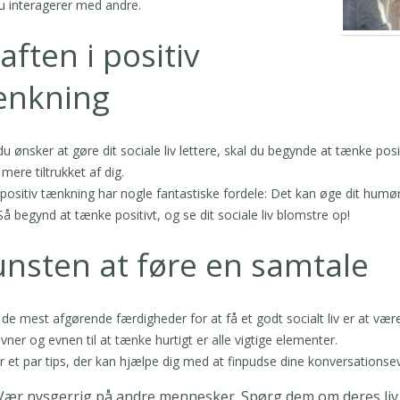
u interagerer med andre.
aften i positiv
ænkning
du ønsker at gøre dit sociale liv lettere, skal du begynde at tænke positiv
mere tiltrukket af dig.
 positiv tænkning har nogle fantastiske fordele: Det kan øge dit humø
Så begynd at tænke positivt, og se dit sociale liv blomstre op!
nsten at føre en samtale
 de mest afgørende færdigheder for at få et godt socialt liv er at v
evner og evnen til at tænke hurtigt er alle vigtige elementer.
r et par tips, der kan hjælpe dig med at finpudse dine konversationse
Vær nysgerrig på andre mennesker. Spørg dem om deres liv, 