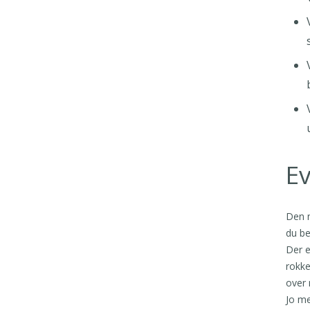
Ev
Den n
du be
Der e
rokke
over 
Jo me