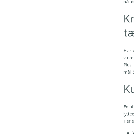
når d
Kr
t
Hvis 
være 
Plus,
mål. 
Ku
En af
lytte
Her e