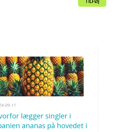
TILFØJ
24-09-11
vorfor lægger singler i
panien ananas på hovedet i